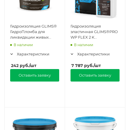
Гидроизоляция GLIMS®
Гидроизоляция
ГидроПломба для
эластичная GLIMS®PRO
ликвидации живых
WP FLEX 2 K
течей в Москве
двухкомпонентная в
В наличии
В наличии
Москве
Характеристики
Характеристики
242
руб.
/шт
7 787
руб.
/шт
Оставить заявку
Оставить заявку