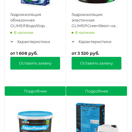
Гидроизоляция
Гидроизоляция
обмазочная
эластичная
GLIMS®ВодоStop
GLIMS®GreenResin на
цементная в Москве
водной основе в Москве
В наличии
В наличии
Характеристики
Характеристики
от
1 608 руб.
от
3 520 руб.
Оставить заявку
Оставить заявку
Подробнее
Подробнее