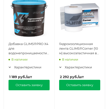
Добавка GLIMS®PRO X4
Гидроизоляционная
для
лента GLIMS®Corner (10
водонепроницаемости
м) высокоэластичная в
и морозостойкости в
Москве
В наличии
В наличии
Москве
Характеристики
Характеристики
1 189
руб.
/шт
2 292
руб.
/шт
Оставить заявку
Оставить заявку