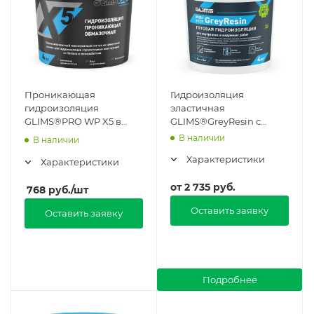
Проникающая
Гидроизоляция
гидроизоляция
эластичная
GLIMS®PRO WP X5 в
GLIMS®GreyResin с
Москве
защитой от УФ-лучей в
В наличии
В наличии
Москве
Характеристики
Характеристики
от
2 735 руб.
768
руб.
/шт
Оставить заявку
Оставить заявку
Подробнее