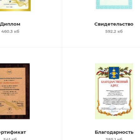
Диплом
Свидетельство
460.3 кб
592.2 кб
ертификат
Благодарность
541 кб
385.1 кб