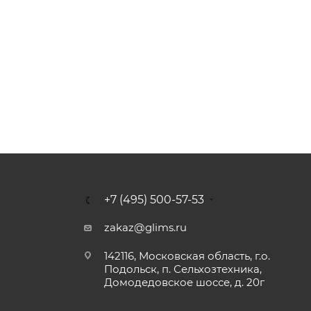
+7 (495) 500-57-53
zakaz@glims.ru
142116, Московская область, г.о.
Подольск, п. Сельхозтехника,
Домодедовское шоссе, д. 20г