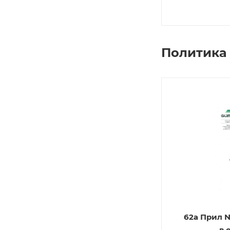
Политика 
62а Прил 
в 