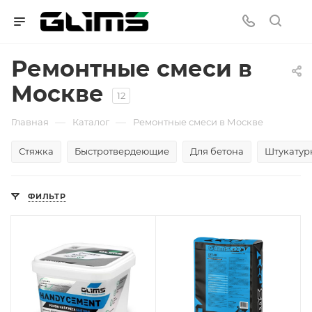
Ремонтные смеси в
Москве
12
—
—
Главная
Каталог
Ремонтные смеси в Москве
Стяжка
Быстротвердеющие
Для бетона
Штукатур
ФИЛЬТР