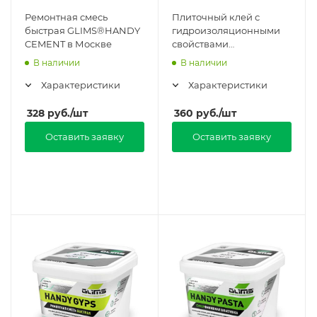
Ремонтная смесь
Плиточный клей с
быстрая GLIMS®HANDY
гидроизоляционными
CEMENT в Москве
свойствами
GLIMS®HANDY FIX в
В наличии
В наличии
Москве
Характеристики
Характеристики
328
руб.
/шт
360
руб.
/шт
Оставить заявку
Оставить заявку