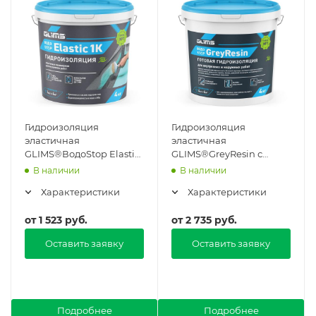
Гидроизоляция
Гидроизоляция
эластичная
эластичная
GLIMS®ВодоStop Elastic
GLIMS®GreyResin с
1К в Москве
защитой от УФ-лучей в
В наличии
В наличии
Москве
Характеристики
Характеристики
от
1 523 руб.
от
2 735 руб.
Оставить заявку
Оставить заявку
Подробнее
Подробнее