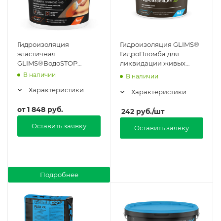
Гидроизоляция
Гидроизоляция GLIMS®
эластичная
ГидроПломба для
GLIMS®ВодоSTOP
ликвидации живых
ORANGE в Москве
течей в Москве
В наличии
В наличии
Характеристики
Характеристики
от
1 848 руб.
242
руб.
/шт
Оставить заявку
Оставить заявку
Подробнее