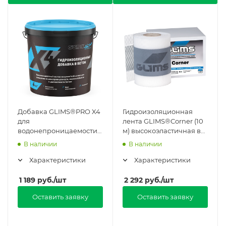
Добавка GLIMS®PRO X4
Гидроизоляционная
для
лента GLIMS®Corner (10
водонепроницаемости
м) высокоэластичная в
и морозостойкости в
Москве
В наличии
В наличии
Москве
Характеристики
Характеристики
1 189
руб.
/шт
2 292
руб.
/шт
Оставить заявку
Оставить заявку