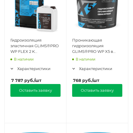
Гидроизоляция
Проникающая
эластичная GLIMS®PRO
гидроизоляция
WP FLEX 2 K
GLIMS®PRO WP X5 в
двухкомпонентная в
Москве
В наличии
В наличии
Москве
Характеристики
Характеристики
7 787
руб.
/шт
768
руб.
/шт
Оставить заявку
Оставить заявку