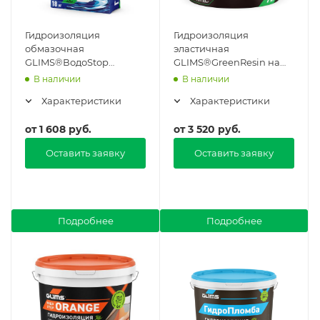
Гидроизоляция
Гидроизоляция
обмазочная
эластичная
GLIMS®ВодоStop
GLIMS®GreenResin на
цементная в Москве
водной основе в Москве
В наличии
В наличии
Характеристики
Характеристики
от
1 608 руб.
от
3 520 руб.
Оставить заявку
Оставить заявку
Подробнее
Подробнее