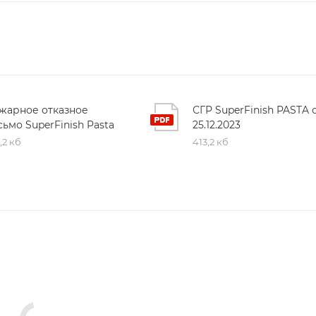
жарное отказное
СГР SuperFinish PASTA 
сьмо SuperFinish Pasta
25.12.2023
,2 кб
413,2 кб