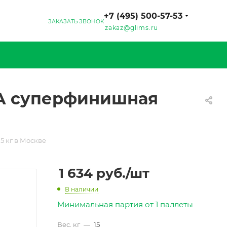
+7 (495) 500-57-53
ЗАКАЗАТЬ ЗВОНОК
zakaz@glims.ru
TA суперфинишная
 кг в Москве
1 634
руб.
/шт
В наличии
Минимальная партия от 1 паллеты
Вес, кг
—
15