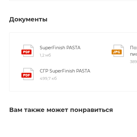
Документы
SuperFinish PASTA
По
пи
1,2 мб
389
СГР SuperFinish PASTA
499,7 кб
Вам также может понравиться