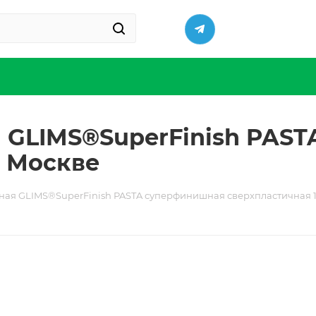
 GLIMS®SuperFinish PAS
в Москве
ая GLIMS®SuperFinish PASTA суперфинишная сверхпластичная 15