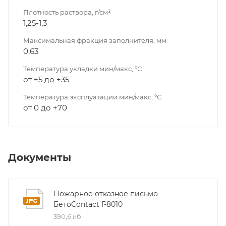
Плотность раствора, г/см³
1,25-1,3
Максимальная фракция заполнителя, мм
0,63
Температура укладки мин/макс, °С
от +5 до +35
Температура эксплуатации мин/макс, °С
от 0 до +70
Документы
Пожарное отказное письмо
БетоContact Г-8010
390,6 кб