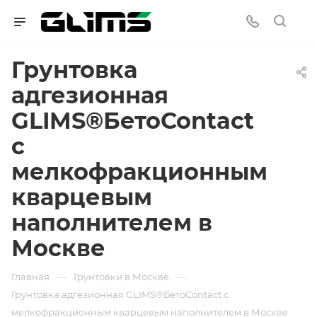
Грунтовка
адгезионная
GLIMS®БетоContact
с
мелкофракционным
кварцевым
наполнителем в
Москве
—
—
Главная
Грунтовки в Москве
Грунтовка адгезионная GLIMS®БетоContact с
мелкофракционным кварцевым наполнителем в Москве