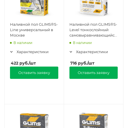
Наливной пол GLIMS®S-
Наливной пол GLIMS®S-
Line универсальный в
Level тонкослойный
Москве
самовыравнивающийся
в Москве
В наличии
В наличии
Характеристики
Характеристики
422
руб.
/шт
716
руб.
/шт
Оставить заявку
Оставить заявку