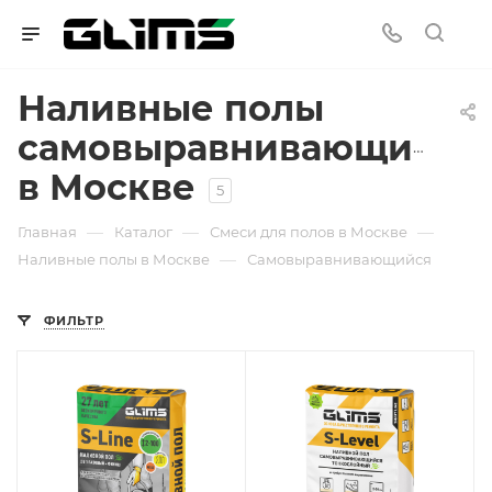
Наливные полы
самовыравнивающиеся
в Москве
5
—
—
—
Главная
Каталог
Смеси для полов в Москве
—
Наливные полы в Москве
Самовыравнивающийся
ФИЛЬТР