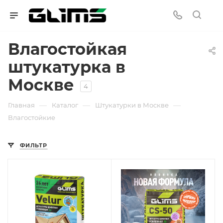
Влагостойкая
штукатурка в
Москве
4
—
—
—
Главная
Каталог
Штукатурки в Москве
Влагостойкие
ФИЛЬТР