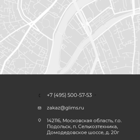
+7 (495) 500-57-53
zakaz@glims.ru
142116, Московская область, г.о.
Подольск, п. Сельхозтехника,
Домодедовское шоссе, д. 20г