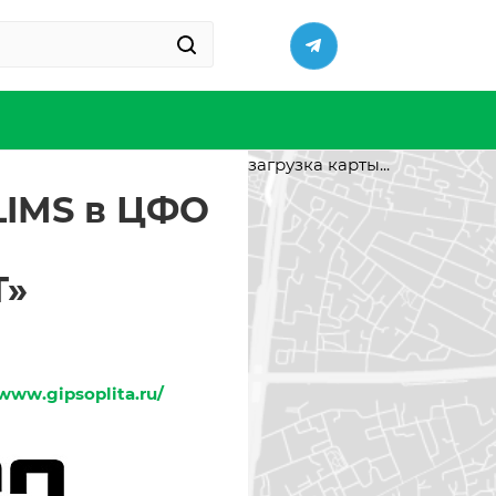
загрузка карты...
LIMS в ЦФО
Т»
/www.gipsoplita.ru/