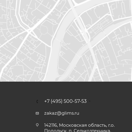
+7 (495) 500-57-53
zakaz@glims.ru
142116, Московская область, г.о.
Подольск, п. Сельхозтехника,