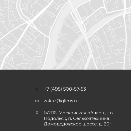
+7 (495) 500-57-53
zakaz@glims.ru
142116, Московская область, г.о.
Подольск, п. Сельхозтехника,
Домодедовское шоссе, д. 20г