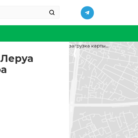
загрузка карты...
«Леруа
ра