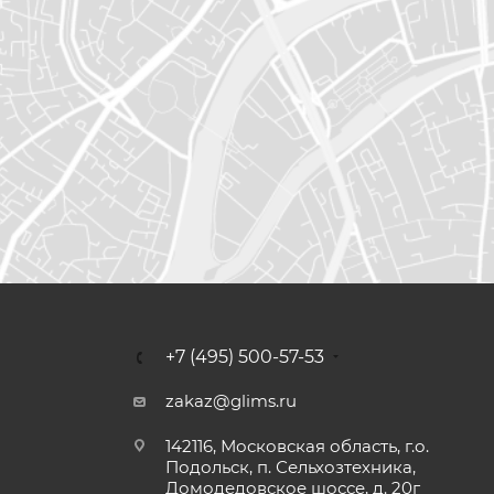
+7 (495) 500-57-53
zakaz@glims.ru
142116, Московская область, г.о.
Подольск, п. Сельхозтехника,
Домодедовское шоссе, д. 20г