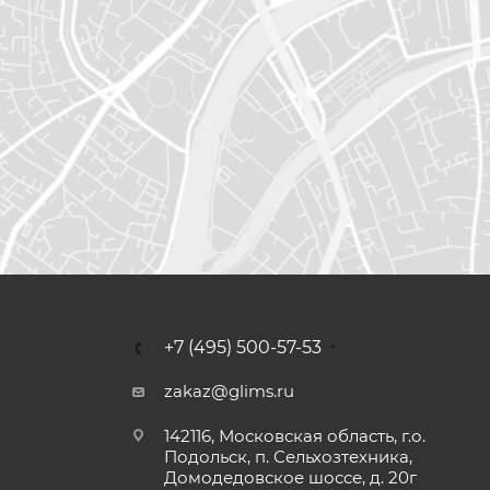
+7 (495) 500-57-53
zakaz@glims.ru
142116, Московская область, г.о.
Подольск, п. Сельхозтехника,
Домодедовское шоссе, д. 20г