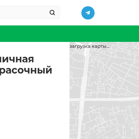
загрузка карты...
зничная
красочный