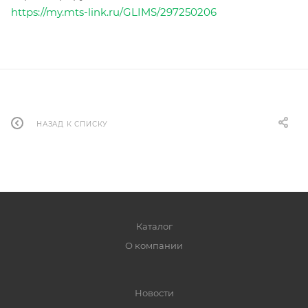
https://my.mts-link.ru/GLIMS/297250206
НАЗАД К СПИСКУ
Каталог
О компании
Новости