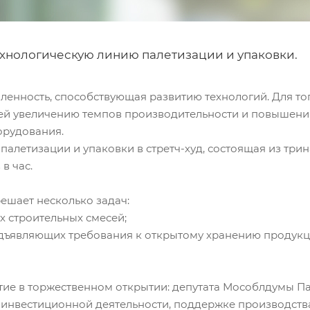
ехнологическую линию палетизации и упаковки.
нность, способствующая развитию технологий. Для тог
щей увеличению темпов производительности и повышен
орудования.
палетизации и упаковки в стретч-худ, состоящая из тр
в час.
ешает несколько задач:
х строительных смесей;
редъявляющих требования к открытому хранению продук
тие в торжественном открытии: депутата Мособлдумы П
о инвестиционной деятельности, поддержке производст