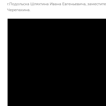
г.Подольска Шляхтина Ивана Евгеньевича, замести
Черепахина.