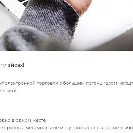
тплэйсах!
т электронной торговли с большим потенциалом масшта
в сети.
годно в одном месте
ые крупные мегамоллы не могут похвастаться таким выб