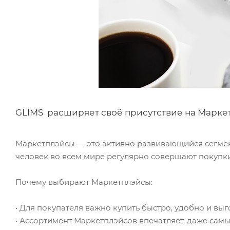
GLIMS расширяет своё присутствие на Марке
Маркетплэйсы — это активно развивающийся сегмен
человек во всем мире регулярно совершают покупки 
Почему выбирают Маркетплэйсы:
• Для покупателя важно купить быстро, удобно и вы
• Ассортимент Маркетплэйсов впечатляет, даже сам