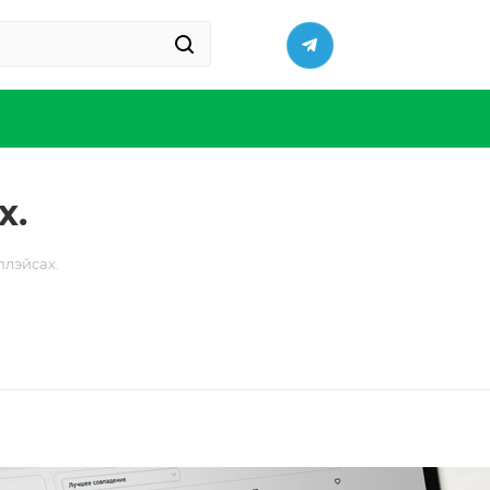
х.
плэйсах.