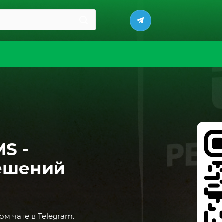
S -
ешений
м чате в Telegram.