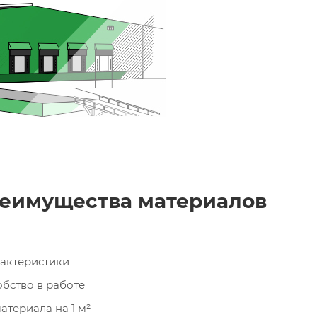
еимущества материалов
рактеристики
обство в работе
териала на 1 м²