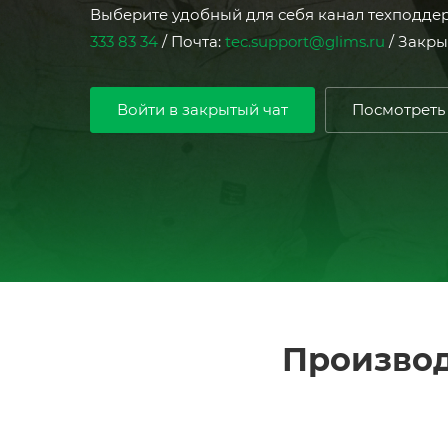
Выберите удобный для себя канал техподдер
333 83 34
/ Почта:
tec.support@glims.ru
/ Закры
Войти в закрытый чат
Посмотреть
Производ