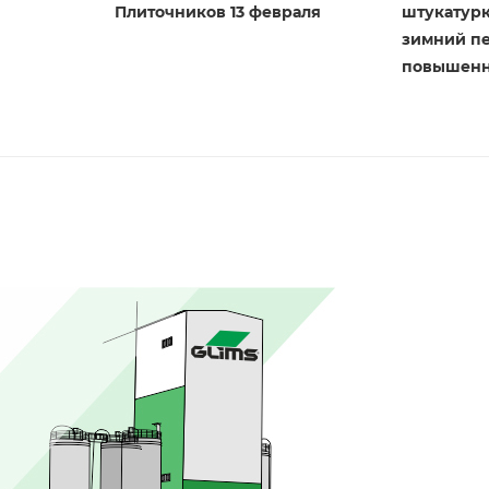
Плиточников 13 февраля
штукатурк
зимний п
повышенн