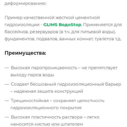
деформированию:
Пример качественной жёсткой цементной
гидроизоляции -
GLIMS ВодоStop
. Применяется для
бacceйнoв, peзepвуapoв (в т.ч. для питьeвoй вoды),
фундaмeнтoв, пoдвaлoв, вaнныx комнат, туалетов т.д.
Преимущества:
Высокая паропроницаемость – не препятствует
выходу паров воды
Создает бесшовный гидроизоляционный барьер
– надежная защита конструкций
Трещиностойкая – сохраняет целостность
гидроизоляционного покрытия
Высокая пластичность раствора – легко
наносится кистью или шпателем