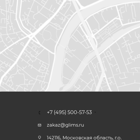
+7 (495) 500-57-53
zakaz@glims.ru
142116, Московская область, г.о.