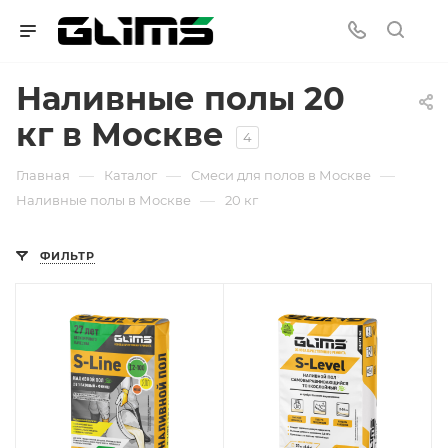
Наливные полы 20
кг в Москве
4
—
—
—
Главная
Каталог
Смеси для полов в Москве
—
Наливные полы в Москве
20 кг
ФИЛЬТР