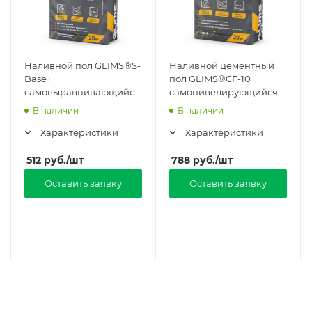
Наливной пол GLIMS®S-
Наливной цементный
Base+
пол GLIMS®CF-10
самовыравнивающийся
самонивелирующийся в
в Москве
Москве
В наличии
В наличии
Характеристики
Характеристики
512
руб.
/шт
788
руб.
/шт
Оставить заявку
Оставить заявку