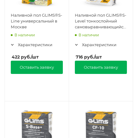
Наливной пол GLIMS®S-
Наливной пол GLIMS®S-
Line универсальный в
Level тонкослойный
Москве
самовыравнивающийся
в Москве
В наличии
В наличии
Характеристики
Характеристики
422
руб.
/шт
716
руб.
/шт
Оставить заявку
Оставить заявку