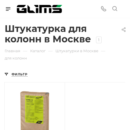
Штукатурка для
колонн в Москве
1
—
—
—
Главная
Каталог
Штукатурки в Москве
для колонн
ФИЛЬТР