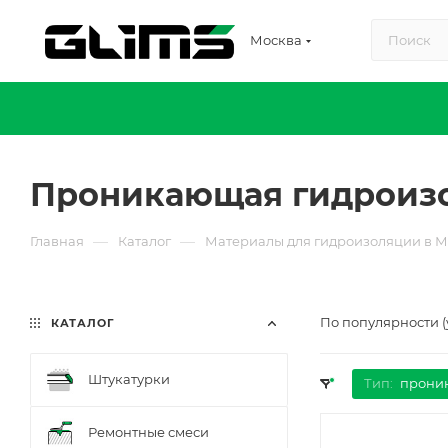
Москва
Проникающая гидроизо
—
—
Главная
Каталог
Материалы для гидроизоляции в М
По популярности 
КАТАЛОГ
Штукатурки
Тип:
прони
Ремонтные смеси