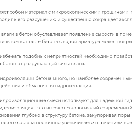
ляет собой материал с микроскопическими трещинами, п
водит к его разрушению и существенно сокращает эксп
влаги в бетон обуславливает появление сырости в пом
ительном контакте бетона с водой арматура может покры
ы избежать подобных неприятностей необходимо позабот
т бетон от разрушающей силы влаги.
гидроизоляции бетона много, но наиболее современным
ействия и обмазочная гидроизоляция.
дроизоляционные смеси используют для надёжной гид
дроизоляция - это высокотехнологичный современный
новения глубоко в структуру бетона, закупоривая поры
акого состава постоянно увеличивается с течением вре