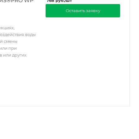
IMS®PRO WP
768
руб.
/шт
Оставить заявку
укциях,
воздействия воды
ой смены
 или при
в или других