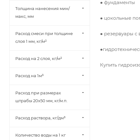
● фундаменты
расширяющийся (
1
)
Толщина нанесения мин/
теплостойкий (
1
)
макс, мм
● цокольные п
трещиностойкий (
9
)
устойчивый к УФ (
3
)
● резервуары с
Расход смеси при толщине
слоя 1 мм, кг/м²
экологичный (
1
)
●гидротехничес
эластичный (
8
)
Расход на 2 слоя, кг/м²
Купить гидроиз
Расход на 1м³
Расход при размерах
штрабы 20х50 мм, кг/м.п.
Расход раствора, кг/дм³
Количество воды на 1 кг