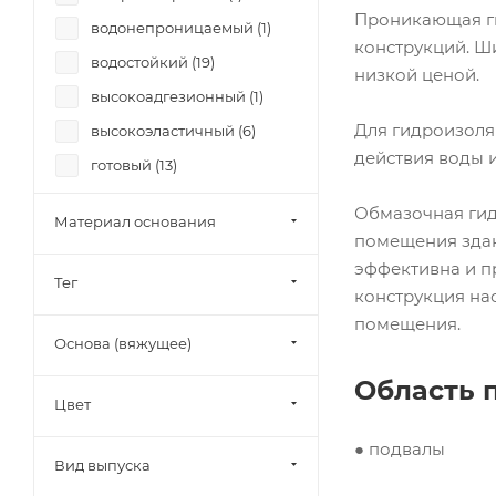
Проникающая ги
водонепроницаемый (
1
)
конструкций. Ш
водостойкий (
19
)
низкой ценой.
высокоадгезионный (
1
)
Для гидроизоля
высокоэластичный (
6
)
действия воды и
готовый (
13
)
двухкомпонентная (
1
)
Обмазочная гид
Материал основания
жидкий (
14
)
помещения здан
эффективна и п
лента (
1
)
Тег
конструкция на
морозостойкий (
14
)
помещения.
обмазочный (
19
)
Основа (вяжущее)
паропроницаемый (
19
)
Область 
Цвет
пластичный (
4
)
полимерцементная (
1
)
● подвалы
Вид выпуска
проникающая (
1
)