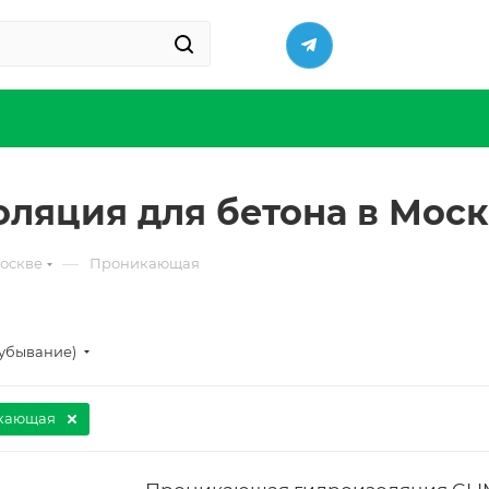
ляция для бетона в Мос
—
оскве
Проникающая
(убывание)
кающая