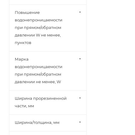
Повышение
водонепроницаемости
при прямом/обратном
давлении W не менее,
пунктов
Марка
водонепроницаемости
при прямом/обратном
давлении не менее, W
Ширина прорезиненной
части, мм
Ширина/толщина, мм