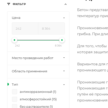
ФИЛЬТР
Бетон представ
температур при
Цена
Проникновение 
грибка. При дл
Для того, чтоб
242
8 364
которая защити
Место проведения работ
Вариантов для 
проникающего д
Область применения
Проникающие ги
Тип
Проникающая ги
антикорразионный (
1
)
путём её проник
атмосферостойкий (
15
)
проникновения т
без растворителя (
1
)