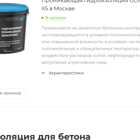
Проникающая гидроизоляция GL
X5 в Москве
В наличии
Применяется на цементных бетонных констр
эксплуатирующихся в условиях постоянного 
или повышенной влажности, в условиях част
положительных и отрицательных температур
воздействии растворов солей, нефтепродукто
допустимых агрессивных сред.
Характеристики
й просмотр
оляция для бетона