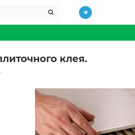
плиточного клея.
я.