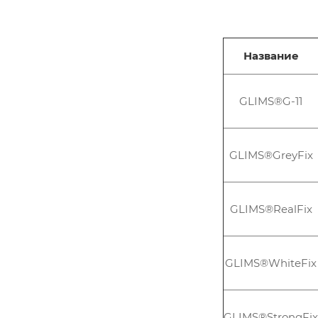
Название
GLIMS®G-11
GLIMS®GreyFix
GLIMS®RealFix
GLIMS®WhiteFix
GLIMS®StrongFix