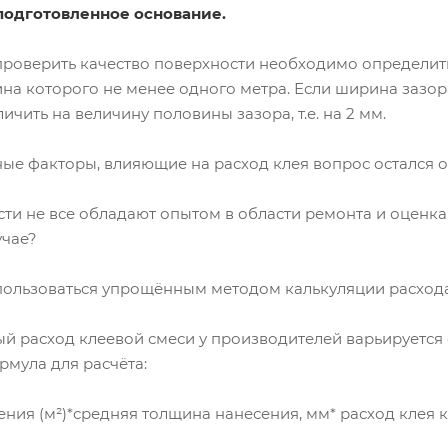
 подготовленное основание.
 проверить качество поверхности необходимо определит
ина которого не менее одного метра. Если ширина зазора
чить на величину половины зазора, т.е. на 2 мм.
ые факторы, влияющие на расход клея вопрос остался от
сти не все обладают опытом в области ремонта и оценк
учае?
ользоваться упрощённым методом калькуляции расхода
расход клеевой смеси у производителей варьируется от 
рмула для расчёта:
я (м²)*средняя толщина нанесения, мм* расход клея кг 