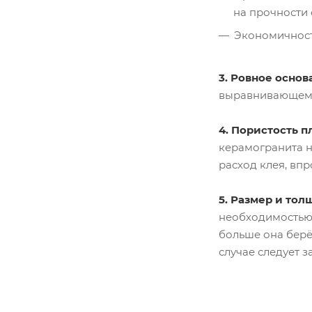
на прочности
Экономичность
3. Ровное основ
выравнивающем с
4. Пористость 
керамогранита н
расход клея, вп
5. Размер и тол
необходимостью 
больше она берё
случае следует 