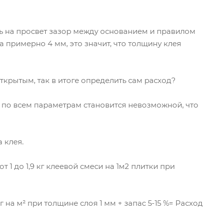
ь на просвет зазор между основанием и правилом
 примерно 4 мм, это значит, что толщину клея
крытым, так в итоге определить сам расход?
а по всем параметрам становится невозможной, что
 клея.
1 до 1,9 кг клеевой смеси на 1м2 плитки при
на м² при толщине слоя 1 мм + запас 5-15 %= Расход