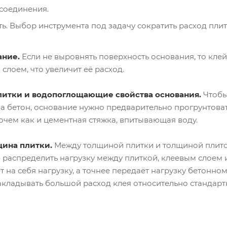
 соединения.
. Выбор инструмента под задачу сократить расход плит
ание.
Если не выровнять поверхность основания, то клей
лоем, что увеличит её расход.
плитки и водопоглощающие свойства основания.
Чтобы
а бетон, основание нужно предварительно прогрунтоват
рочем как и цементная стяжка, впитывающая воду.
щина плитки.
Между толщиной плитки и толщиной плиточ
распределить нагрузку между плиткой, клеевым слоем и 
т на себя нагрузку, а точнее передаёт нагрузку бетонно
закладывать большой расход клея относительно стандарт