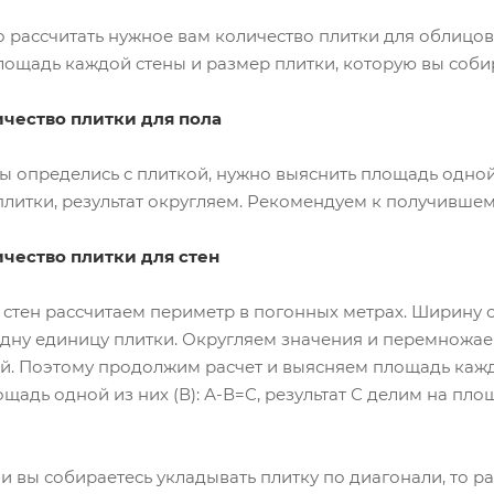
 рассчитать нужное вам количество плитки для облицов
лощадь каждой стены и размер плитки, которую вы соби
ичество плитки для пола
 вы определись с плиткой, нужно выяснить площадь одно
литки, результат округляем. Рекомендуем к получившем
ичество плитки для стен
стен рассчитаем периметр в погонных метрах. Ширину с
одну единицу плитки. Округляем значения и перемножае
ей. Поэтому продолжим расчет и выясняем площадь каждо
щадь одной из них (В): А-В=С, результат С делим на пл
сли вы собираетесь укладывать плитку по диагонали, то 