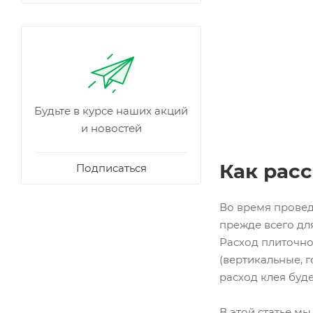
Будьте в курсе наших акций
и новостей
Как расс
Подписаться
Во время провед
прежде всего для
Расход плиточно
(вертикальные, г
расход клея буд
В этой статье м