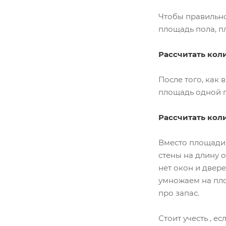
Чтобы правильно
площадь пола, п
Рассчитать кол
После того, как
площадь одной п
Рассчитать кол
Вместо площади 
стены на длину 
нет окон и двер
умножаем на пло
про запас.
Стоит учесть , е