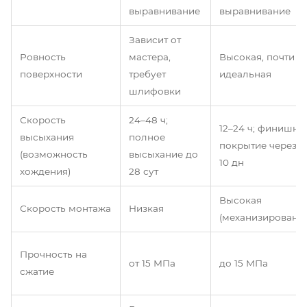
выравнивание
выравнивание
Зависит от
Ровность
мастера,
Высокая, почти
поверхности
требует
идеальная
шлифовки
Скорость
24–48 ч;
12–24 ч; финишно
высыхания
полное
покрытие через 7
(возможность
высыхание до
10 дн
хождения)
28 сут
Высокая
Скорость монтажа
Низкая
(механизированна
Прочность на
от 15 МПа
до 15 МПа
сжатие